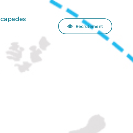
scapades
Recrutement
é