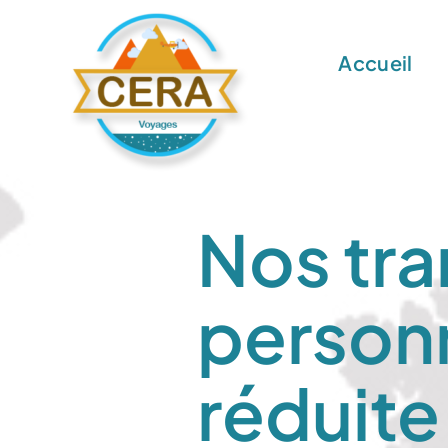
Passer
au
Accueil
contenu
Nos tra
personn
réduite