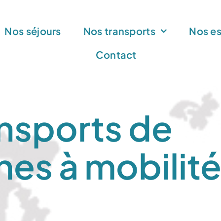
Nos séjours
Nos transports
Nos e
Contact
nsports de
es à mobilit