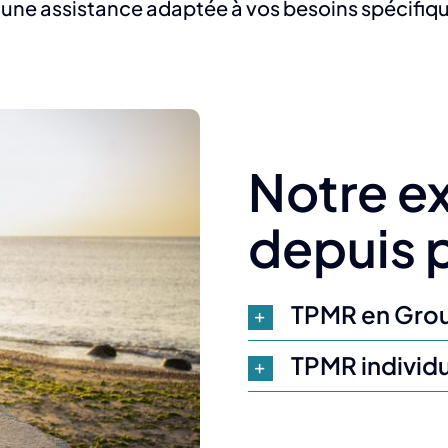
’une assistance adaptée à vos besoins spécifiq
Notre e
depuis p
TPMR en Gro
TPMR individ