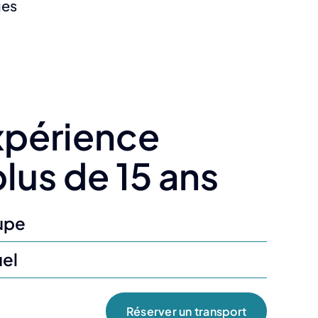
ues
xpérience
lus de 15 ans
upe
uel
Réserver un transport